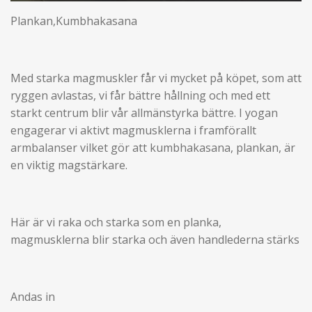
P
M
E
Plankan,Kumbhakasana
l
u
n
a
t
t
y
e
e
r
Med starka magmuskler får vi mycket på köpet, som att
ryggen avlastas, vi får bättre hållning och med ett
f
starkt centrum blir vår allmänstyrka bättre. I yogan
u
engagerar vi aktivt magmusklerna i framförallt
l
armbalanser vilket gör att kumbhakasana, plankan, är
l
en viktig magstärkare.
s
c
r
Här är vi raka och starka som en planka,
e
magmusklerna blir starka och även handlederna stärks
e
n
Andas in